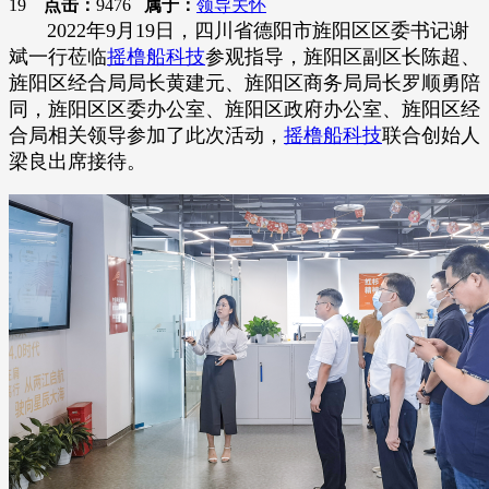
19
点击：
9476
属于：
领导关怀
2022年9月19日，四川省德阳市旌阳区区委书记谢
斌一行莅临
摇橹船科技
参观指导，旌阳区副区长陈超、
旌阳区经合局局长黄建元、旌阳区商务局局长罗顺勇陪
同，旌阳区区委办公室、旌阳区政府办公室、旌阳区经
合局相关领导参加了此次活动，
摇橹船科技
联合创始人
梁良出席接待。