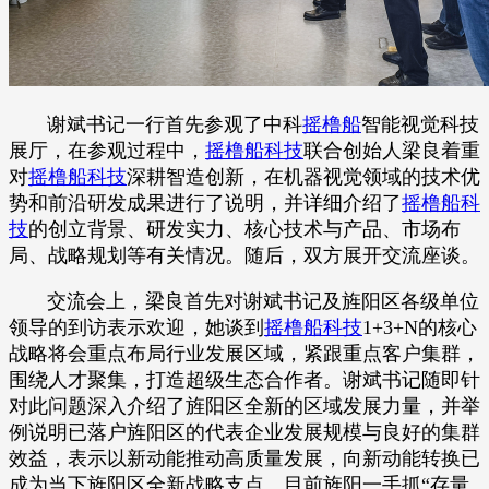
谢斌书记一行首先参观了中科
摇橹船
智能视觉科技
展厅，在参观过程中，
摇橹船科技
联合创始人梁良着重
对
摇橹船科技
深耕智造创新，在机器视觉领域的技术优
势和前沿研发成果进行了说明，并详细介绍了
摇橹船科
技
的创立背景、研发实力、核心技术与产品、市场布
局、战略规划等有关情况。随后，双方展开交流座谈。
交流会上，梁良首先对谢斌书记及旌阳区各级单位
领导的到访表示欢迎，她谈到
摇橹船科技
1+3+N的核心
战略将会重点布局行业发展区域，紧跟重点客户集群，
围绕人才聚集，打造超级生态合作者。谢斌书记随即针
对此问题深入介绍了旌阳区全新的区域发展力量，并举
例说明已落户旌阳区的代表企业发展规模与良好的集群
效益，表示以新动能推动高质量发展，向新动能转换已
成为当下旌阳区全新战略支点。目前旌阳一手抓“存量