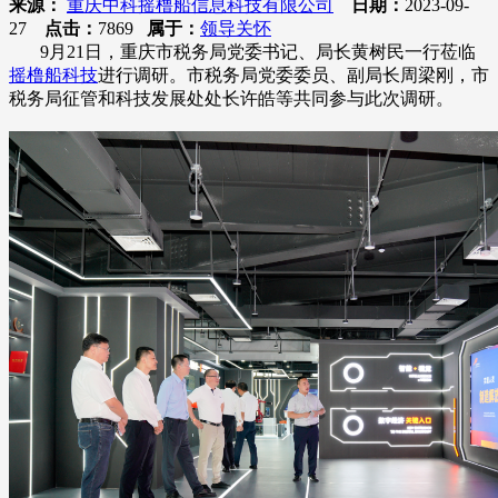
来源：
重庆中科摇橹船信息科技有限公司
日期：
2023-09-
27
点击：
7869
属于：
领导关怀
9月21日，重庆市税务局党委书记、局长黄树民一行莅临
摇橹船科技
进行调研。市税务局党委委员、副局长周梁刚，市
税务局征管和科技发展处处长许皓等共同参与此次调研。