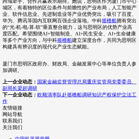
跨域牵手、合作共赢表示期待。她说，思明区作为厦门市中心
城区，有着独特的区位条件与前瞻性的产业布局，人工智能产
业、软件信息业、先进制造业等产业优势突出，吸引了百度、
华为、腾讯等国内互联网百强企业落地。中科
摇橹船
拥有突出
的“光-机-电-算-软”垂直整合能力，这与思明区的优势产业高
度匹配。希望围绕AI+智能制造、AI+民生安全、AI+生命健康
等多个产业方向，与中科
摇橹船
建立深度合作，共同为思明区
构建具有辨识度的现代化产业生态赋能。
厦门市思明区政府办、财政局、金融发展中心等单位负责人参
加调研。
上一企业动态：
国家金融监督管理总局重庆监管局党委委员、
副局长梁超调研
下一企业动态：
欧顺清率队赴摇橹船调研知识产权保护立法工
作
友情链接
网站导航
联系我们
关注我们
中国机器视觉网