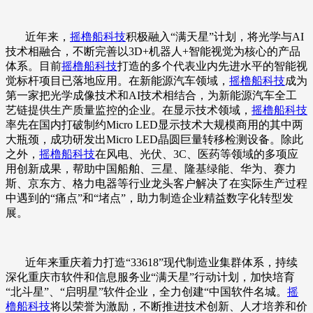
近年来，
摇橹船科技
积极融入“满天星”计划，将光学与AI
技术相融合，不断完善以3D+机器人+智能视觉为核心的产品
体系。目前
摇橹船科技
打造的多个代表业内先进水平的智能视
觉标杆项目已落地应用。在新能源汽车领域，
摇橹船科技
成为
第一家把光学成像技术和AI技术相结合，为新能源汽车全工
艺链提供生产质量监控的企业。在显示技术领域，
摇橹船科技
率先在国内打破制约Micro LED显示技术大规模商用的其中两
大瓶颈，成功研发出Micro LED晶圆巨量转移检测设备。除此
之外，
摇橹船科技
在风电、光伏、3C、医药等领域的多项应
用创新成果，帮助中国船舶、三星、隆基绿能、华为、赛力
斯、京东方、格力电器等行业龙头客户解决了在实际生产过程
中遇到的“痛点”和“堵点”，助力制造企业精益数字化转型发
展。
近年来重庆着力打造“33618”现代制造业集群体系，持续
深化重庆市软件和信息服务业“满天星”行动计划，加快培育
“北斗星”、“启明星”软件企业，全力创建“中国软件名城。
摇
橹船科技
将以荣誉为激励，不断推进技术创新、人才培养和价